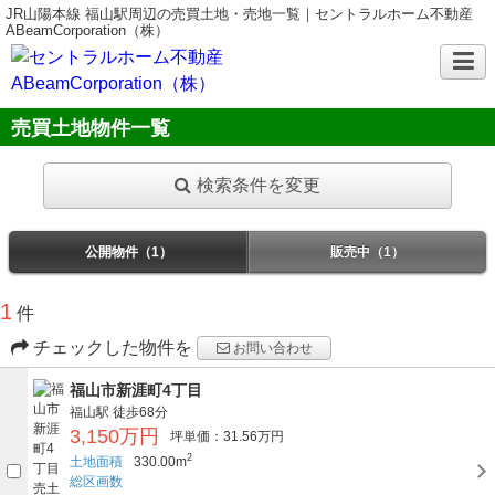
JR山陽本線 福山駅周辺の売買土地・売地一覧｜セントラルホーム不動産
ABeamCorporation（株）
売買土地物件一覧
検索条件を変更
公開物件（1）
販売中（1）
1
件
チェックした物件を
お問い合わせ
福山市新涯町4丁目
福山駅
徒歩68分
3,150万円
坪単価：31.56万円
2
土地面積
330.00m
総区画数